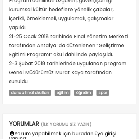
Program dahilinde özgüven, güven,işbirliği
kurumsal kültür hedeflere yönelik çabalar,
içerikli, örneklemeli, uygulamalı, çalışmalar
yapıldı.
21-25 Ocak 2018 tarihinde Final Yönetim Merkezi
tarafından Antalya ‘da düzenlenen ”Geliştirme
Eğitimi Programı” okul dahilinde paylaşıldı.
2-3 Şubat 2018 tarihlerinde uygulanan program
Genel Müdürümüz Murat Kaya tarafından
sunuldu.
darıca final okulları
eğitim
öğretim
spor
YORUMLAR
(İLK YORUMU SİZ YAZIN)
Yorum yapabilmek için
buradan
üye girişi
yapınız.