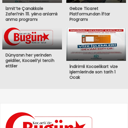
İzmit’te Çanakkale
Gebze Ticaret
Zaferi’nin 111. yılına anlamlı
Platformundan İftar
anma programı
Programı
Dünyanın her yerinden
geldiler, Kocaeli’yi tercih
ettiler
İndirimli Kocaelikart vize
işlemlerinde son tarih 1
Ocak