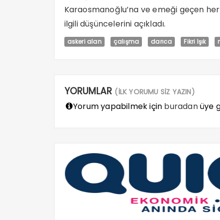
Karaosmanoğlu’na ve emeği geçen herke
ilgili düşüncelerini açıkladı.
askeri alan
çalışma
darıca
Fikri Işık
YORUMLAR
(İLK YORUMU SİZ YAZIN)
Yorum yapabilmek için
buradan
üye gi