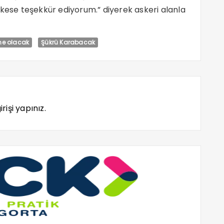
se teşekkür ediyorum.” diyerek askeri alanla
ne olacak
Şükrü Karabacak
rişi yapınız.