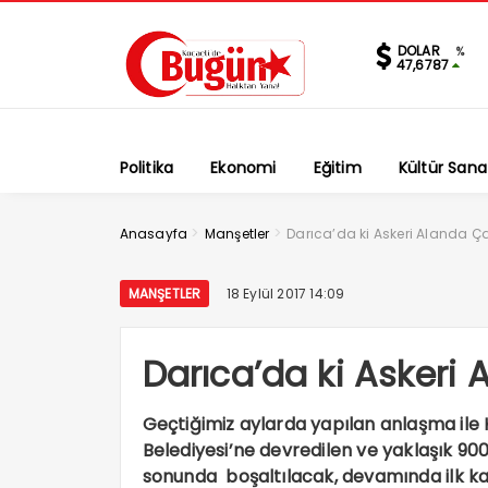
DOLAR
%
47,6787
Politika
Ekonomi
Eğitim
Kültür Sana
>
>
Anasayfa
Manşetler
Darıca’da ki Askeri Alanda Ç
MANŞETLER
18 Eylül 2017 14:09
Darıca’da ki Askeri
Geçtiğimiz aylarda yapılan anlaşma ile 
Belediyesi’ne devredilen ve yaklaşık 9
sonunda boşaltılacak, devamında ilk ka