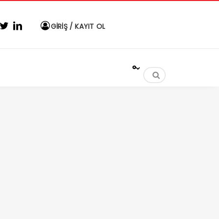
GİRİŞ / KAYIT OL
°