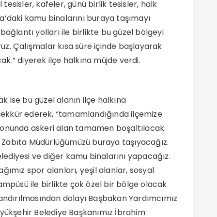
tesisler, kafeler, günü birlik tesisler, halk
rıca’daki kamu binalarını buraya taşımayı
ağlantı yolları ile birlikte bu güzel bölgeyi
uz. Çalışmalar kısa süre içinde başlayarak
k.” diyerek ilçe halkına müjde verdi.
 ise bu güzel alanın ilçe halkına
şekkür ederek, “tamamlandığında ilçemize
sonunda askeri alan tamamen boşaltılacak.
pta Zabıta Müdürlüğümüzü buraya taşıyacağız.
ediyesi ve diğer kamu binalarını yapacağız.
ğımız spor alanları, yeşil alanlar, sosyal
 kampüsü ile birlikte çok özel bir bölge olacak
azandırılmasından dolayı Başbakan Yardımcımız
i Büyükşehir Belediye Başkanımız İbrahim