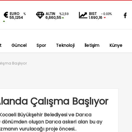
EURO
ALTIN
BIST
%
%2,59
-0.03%
55,1254
6,660,55
1.690,16
t
Güncel
Spor
Teknoloji
İletişim
Künye
alışma Başlıyor
 Alanda Çalışma Başlıyor
Kocaeli Büyükşehir Belediyesi ve Darıca
00 dönümden oluşan Darıca askeri alan bu ay
zmanın vurulacağı proje öncesi..