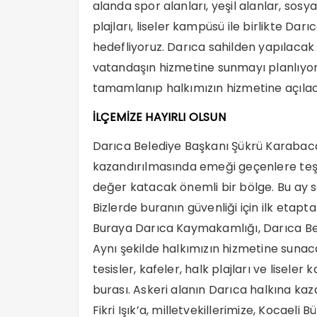
alanda spor alanları, yeşil alanlar, sosyal 
plajları, liseler kampüsü ile birlikte Da
hedefliyoruz. Darıca sahilden yapılacak b
vatandaşın hizmetine sunmayı planlıyor
tamamlanıp halkımızın hizmetine açılaca
İLÇEMİZE HAYIRLI OLSUN
Darıca Belediye Başkanı Şükrü Karabacak
kazandırılmasında emeği geçenlere te
değer katacak önemli bir bölge. Bu ay 
Bizlerde buranın güvenliği için ilk eta
Buraya Darıca Kaymakamlığı, Darıca Bel
Aynı şekilde halkımızın hizmetine sunaca
tesisler, kafeler, halk plajları ve liseler
burası. Askeri alanın Darıca halkına k
Fikri Işık’a, milletvekillerimize, Kocael