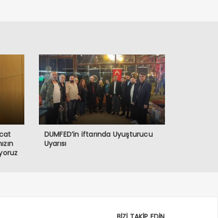
acat
DUMFED’in iftarında Uyuşturucu
mızın
Uyarısı
yoruz
BİZİ TAKİP EDİN