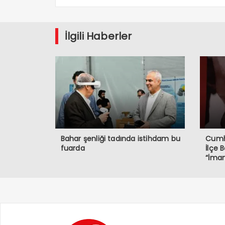
İlgili Haberler
Bahar şenliği tadında istihdam bu
Cumhu
fuarda
İlçe 
“İmam
Demok
Müda