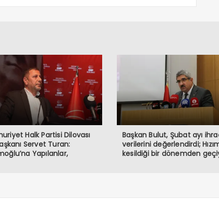
riyet Halk Partisi Dilovası
Başkan Bulut, Şubat ayı ihr
Başkanı Servet Turan:
verilerini değerlendirdi; Hızı
oğlu’na Yapılanlar,
kesildiği bir dönemden geçi
rasiye ve Halkın İradesine
haledir”