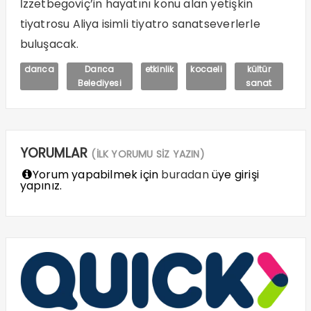
İzzetbegoviç’in hayatını konu alan yetişkin
tiyatrosu Aliya isimli tiyatro sanatseverlerle
buluşacak.
darıca
Darıca
etkinlik
kocaeli
kültür
Belediyesi
sanat
YORUMLAR
(İLK YORUMU SİZ YAZIN)
Yorum yapabilmek için
buradan
üye girişi
yapınız.