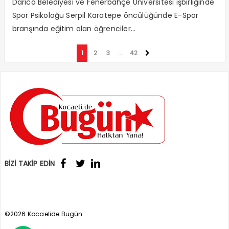
Darıca Belediyesi ve Fenerbahçe Üniversitesi işbirliğinde
Spor Psikoloğu Serpil Karatepe öncülüğünde E-Spor
branşında eğitim alan öğrenciler...
1
2
3
…
42
BİZİ TAKİP EDİN
©2026 Kocaelide Bugün