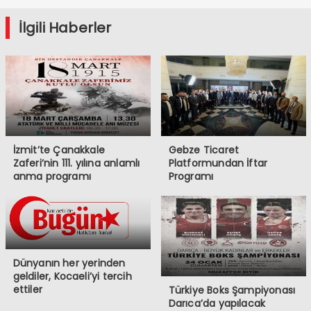
İlgili Haberler
İzmit’te Çanakkale
Gebze Ticaret
Zaferi’nin 111. yılına anlamlı
Platformundan İftar
anma programı
Programı
Dünyanın her yerinden
geldiler, Kocaeli’yi tercih
ettiler
Türkiye Boks Şampiyonası
Darıca’da yapılacak