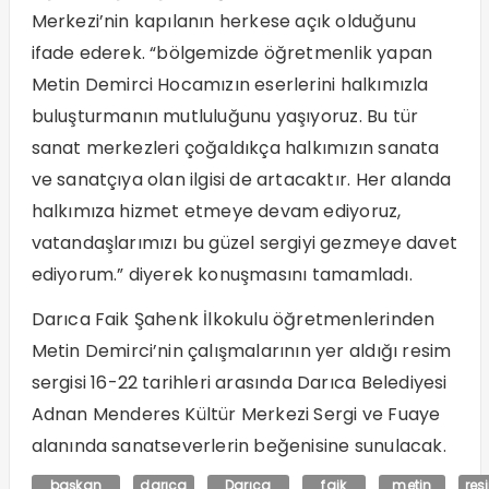
Merkezi’nin kapılanın herkese açık olduğunu
ifade ederek. “bölgemizde öğretmenlik yapan
Metin Demirci Hocamızın eserlerini halkımızla
buluşturmanın mutluluğunu yaşıyoruz. Bu tür
sanat merkezleri çoğaldıkça halkımızın sanata
ve sanatçıya olan ilgisi de artacaktır. Her alanda
halkımıza hizmet etmeye devam ediyoruz,
vatandaşlarımızı bu güzel sergiyi gezmeye davet
ediyorum.” diyerek konuşmasını tamamladı.
Darıca Faik Şahenk İlkokulu öğretmenlerinden
Metin Demirci’nin çalışmalarının yer aldığı resim
sergisi 16-22 tarihleri arasında Darıca Belediyesi
Adnan Menderes Kültür Merkezi Sergi ve Fuaye
alanında sanatseverlerin beğenisine sunulacak.
başkan
darıca
Darıca
faik
metin
res