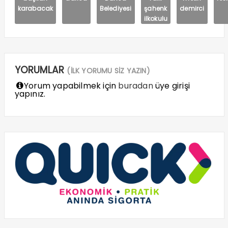
karabacak
Belediyesi
şahenk
demirci
ilkokulu
YORUMLAR
(İLK YORUMU SİZ YAZIN)
Yorum yapabilmek için
buradan
üye girişi
yapınız.