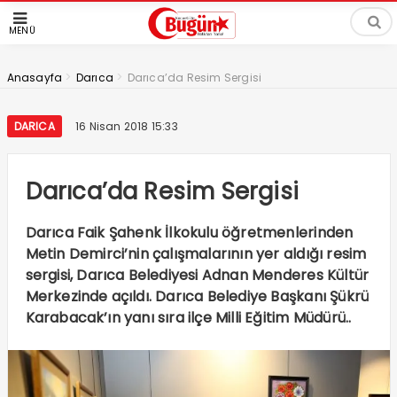
MENÜ
>
>
Anasayfa
Darıca
Darıca’da Resim Sergisi
DARICA
16 Nisan 2018 15:33
Darıca’da Resim Sergisi
Darıca Faik Şahenk İlkokulu öğretmenlerinden
Metin Demirci’nin çalışmalarının yer aldığı resim
sergisi, Darıca Belediyesi Adnan Menderes Kültür
Merkezinde açıldı. Darıca Belediye Başkanı Şükrü
Karabacak’ın yanı sıra ilçe Milli Eğitim Müdürü..