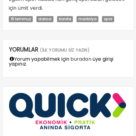
için ümit verdi.
15 temmuz
darıca
karate
madalya
spor
YORUMLAR
(İLK YORUMU SİZ YAZIN)
Yorum yapabilmek için
buradan
üye girişi
yapınız.