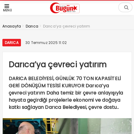
MENÜ
>
>
Anasayfa
Darıca
Darıca’ya çevreci yatırım
DARICA
30 Temmuz 2025 11:02
Darıca’ya çevreci yatırım
DARICA BELEDİYESİ, GÜNLÜK 70 TON KAPASİTELİ
GERİ DÖNÜŞÜM TESİSİ KURUYOR Darıca’ya
çevreci yatırım Daha temiz bir çevre anlayışıyla
hayata geçirdiği projelerle ekonomi ve doğaya
katkı sağlayan Darıca Belediyesi, çevre dostu..