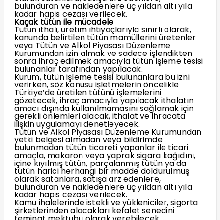
bulunduran ve nakledenlere üç yıldan altı yıla
kadar hapis cezası verilecek.
Kaçak tütün ile mücadele
Tütün ithali, üretim ihtiyaçlarıyla sınırlı olarak,
kanunda belirtilen tütün mamüllerini üretenler
veya Tütün ve Alkol Piyasası Düzenleme
Kurumundan izin almak ve sadece işlendikten
sonra ihraç edilmek amacıyla tütün işleme tesisi
bulunanlar tarafından yapılacak.
Kurum, tütün işleme tesisi bulunanlara bu izni
verirken, söz konusu işletmelerin öncelikle
Türkiye’de üretilen tütünü işlemelerini
gözetecek, ihraç amacıyla yapılacak ithalatın
amacı dışında kullanılmamasını sağlamak için
gerekli önlemleri alacak, ithalat ve ihracata
ilişkin uygulamayı denetleyecek.
Tütün ve Alkol Piyasası Düzenleme Kurumundan
yetki belgesi almadan veya bildirimde
bulunmadan tütün ticareti yapanlar ile ticari
amaçla, makaron veya yaprak sigara kağıdını,
içine kıyılmış tütün, parçalanmış tütün ya da
tütün harici herhangi bir madde doldurulmuş
olarak satanlara, satışa arz edenlere,
bulunduran ve nakledenlere üç yıldan altı yıla
kadar hapis cezası verilecek.
Kamu ihalelerinde istekli ve yükleniciler, sigorta
şirketlerinden alacakları kefalet senedini
teminat mektubu olarak verebilecek.