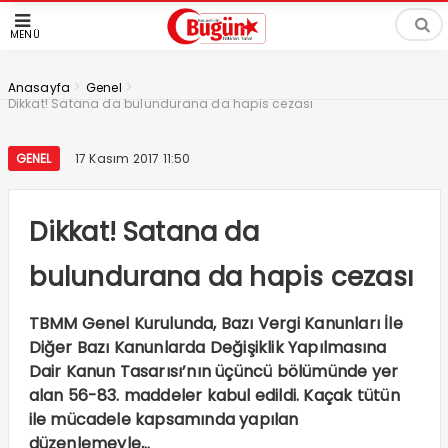
MENÜ
>
>
Anasayfa
Genel
Dikkat! Satana da bulundurana da hapis cezası
GENEL
17 Kasım 2017 11:50
Dikkat! Satana da
bulundurana da hapis cezası
TBMM Genel Kurulunda, Bazı Vergi Kanunları İle
Diğer Bazı Kanunlarda Değişiklik Yapılmasına
Dair Kanun Tasarısı’nın üçüncü bölümünde yer
alan 56-83. maddeler kabul edildi. Kaçak tütün
ile mücadele kapsamında yapılan
düzenlemeyle,..