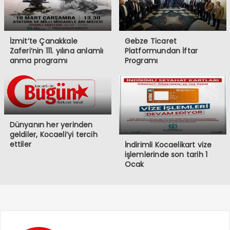
İzmit’te Çanakkale
Gebze Ticaret
Zaferi’nin 111. yılına anlamlı
Platformundan İftar
anma programı
Programı
Dünyanın her yerinden
geldiler, Kocaeli’yi tercih
ettiler
İndirimli Kocaelikart vize
işlemlerinde son tarih 1
Ocak