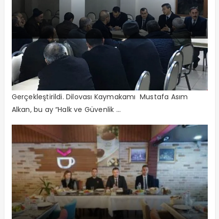
Turgut Özal’da “Halk Ve Güvenlik
Toplantısı”
"Halk Ve Güvenlik Toplantısı" Turgut Özal Mahallesinde
Gerçekleştirildi. Dilovası Kaymakamı Mustafa Asım
Alkan, bu ay “Halk ve Güvenlik ...