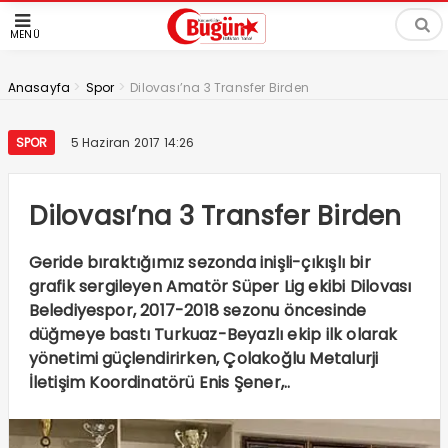
MENÜ
>
>
Anasayfa
Spor
Dilovası’na 3 Transfer Birden
SPOR
5 Haziran 2017 14:26
Dilovası’na 3 Transfer Birden
Geride bıraktığımız sezonda inişli-çıkışlı bir
grafik sergileyen Amatör Süper Lig ekibi Dilovası
Belediyespor, 2017-2018 sezonu öncesinde
düğmeye bastı Turkuaz-Beyazlı ekip ilk olarak
yönetimi güçlendirirken, Çolakoğlu Metalurji
İletişim Koordinatörü Enis Şener,..