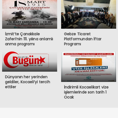
İzmit’te Çanakkale
Gebze Ticaret
Zaferi’nin 111. yılına anlamlı
Platformundan İftar
anma programı
Programı
Dünyanın her yerinden
geldiler, Kocaeli’yi tercih
ettiler
İndirimli Kocaelikart vize
işlemlerinde son tarih 1
Ocak