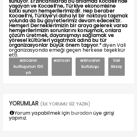
sunuyor. Erzincanlılarda bu anlamda Kocaeli’nde
yaşayan ve Kocaeli’ne, Türkiye ekonomisine
katkı sunan hemşerilerimizdir. Hep beraber
Kocaeli’ni, Türkiye’yi daha iyi bir noktaya taşımak
yolunda da bu gayretlerimiz devam edecektir.
Hemşeri Derneklerimizin bir araya gelerek varsa
hemşerilerimizin sorunlarını konuşmak, onlara
çözüm üretmek, dayanışmayı sağlamak ve
yöresel kültürleri yaşatmak adına bu tür
organizasyonlar büyük önem taşıyor.”
diyen Vali
organizasyonda emeği geçen herkese teşekkür
etti.
erzicanın
erzincan
erzincanın
Vali
kurtluşunun 100
kurtuluşu
Aksoy
yılı
YORUMLAR
(İLK YORUMU SİZ YAZIN)
Yorum yapabilmek için
buradan
üye girişi
yapınız.