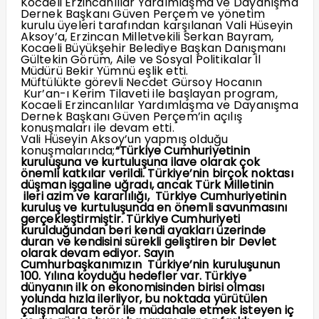
Kocaeli Erzincanlılar Yardımlaşma ve Dayanışma
Dernek Başkanı Güven Perçem ve yönetim
kurulu üyeleri tarafından karşılanan Vali Hüseyin
Aksoy’a, Erzincan Milletvekili Serkan Bayram,
Kocaeli Büyükşehir Belediye Başkan Danışmanı
Gültekin Görüm, Aile ve Sosyal Politikalar İl
Müdürü Bekir Yümnü eşlik etti.
Müftülükte görevli Necdet Gürsoy Hocanın
Kur’an-ı Kerim Tilaveti ile başlayan program,
Kocaeli Erzincanlılar Yardımlaşma ve Dayanışma
Dernek Başkanı Güven Perçem’in açılış
konuşmaları ile devam etti.
Vali Hüseyin Aksoy’un yapmış olduğu
konuşmalarında;
“Türkiye Cumhuriyetinin
kuruluşuna ve kurtuluşuna ilave olarak çok
önemli katkılar verildi. Türkiye’nin birçok noktası
düşman işgaline uğradı, ancak Türk Milletinin
ileri azim ve kararlılığı, Türkiye Cumhuriyetinin
kuruluş ve kurtuluşunda en önemli savunmasını
gerçekleştirmiştir. Türkiye Cumhuriyeti
kurulduğundan beri kendi ayakları üzerinde
duran ve kendisini sürekli geliştiren bir Devlet
olarak devam ediyor. Sayın
Cumhurbaşkanımızın Türkiye’nin kuruluşunun
100. Yılına koyduğu hedefler var. Türkiye
dünyanın ilk on ekonomisinden birisi olması
yolunda hızla ilerliyor, bu noktada yürütülen
çalışmalara terör ile müdahale etmek isteyen iç