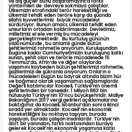
ve dış güçler bunu başaramayınca farklı
yöntemleri de devreye sokmaya çalıştılar.
Ülkemizin etrafındaki terör hareketliliği ve
ülkemizi tehdit eden teröre karşı da şuanda
silahlı kuvvetlerimiz büyük mücadeleyi
sürdürüyor. Bunun amacı; ülkemizi tehdit eden
unsurların ortadan kaldırılmasıdır. Devletimiz,
milletimiz el ele vermiş bu mücadeleyi
gerçekleştirmektedir. Bu kurtuluş gününün
yıldönümünde , bu anlamlı günde bütün
şehitlerimizi rahmetle anıyorum. Kuruluşundan
bugüne kadar Cumhuriyetimizin kuruluşuna katkı
sunan, şehit olan ve terörle mücadelede 15
Temmuz’da, Afrin’de ve diğer olaylarda
yaşamını kaybeden bütün şehitlerimizi rahmetle,
gazilerimizi de şükranla anıyorum. Onların o
mücadeleleri bugün bu bayrak altında bizim hür
ve bağımsız olarak yaşamamızı sağlamışlardır.
Değerli katılımcılar Kocaeli, Türkiye’nin önemli
şehirlerinden bir tanesidir. 1 Milyon 883 bin
nüfusuyla Türkiye’nin 10’ncu büyükşehridir. Maliye
Bakanlığının 2017 vergi gelirleri açıklamalarına
baktığımız da Kocaeli, İstanbul’dan sonra ikinci
sırada yer almaktadır. Kocaeli’nin ekonomik
hareketliliğini bu noktaya taşıyan; burada
yaşayan, burada çalışan insanlardır. Türkiye’nin
dört bir yanından, farklı noktasından buraya
gelerek Kocaeli’nin ekonomik yaşamına katkı