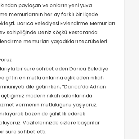
akından paylaşan ve onların yeni yuva
rme memurlarının her ay farklı bir ilçede
kleşti. Darıca Belediyesi Evlendirme Memurları
n ev sahipliğinde Deniz Köşkü Restoranda
lendirme memurları yaşadıkları tecrübeleri
yoruz
rıyla bir süre sohbet eden Darıca Belediye
e çiftin en mutlu anlarına eşlik eden nikah
uniyeti dile getirirken, “Darıca’da Adnan
açtığımız modern nikah salonlarında
hizmet vermenin mutluluğunu yaşıyoruz.
nı kıyarak bazen de şahitlik ederek
luyoruz. Vazifelerinizde sizlere başarılar
ir süre sohbet etti.