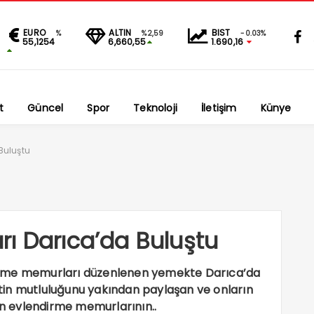
EURO
ALTIN
BIST
%
%2,59
-0.03%
55,1254
6,660,55
1.690,16
t
Güncel
Spor
Teknoloji
İletişim
Künye
Buluştu
ı Darıca’da Buluştu
irme memurları düzenlenen yemekte Darıca’da
iftin mutluluğunu yakından paylaşan ve onların
nin evlendirme memurlarının..