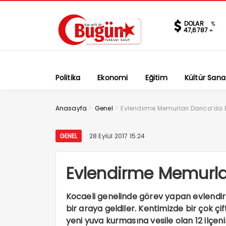
DOLAR
%
47,6787
Politika
Ekonomi
Eğitim
Kültür Sana
>
>
Anasayfa
Genel
Evlendirme Memurları Darıca’da 
GENEL
28 Eylül 2017 15:24
Evlendirme Memurlar
Kocaeli genelinde görev yapan evlend
bir araya geldiler. Kentimizde bir çok ç
yeni yuva kurmasına vesile olan 12 ilçe