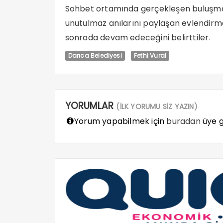
Sohbet ortamında gerçekleşen buluşma r
unutulmaz anılarını paylaşan evlendir
sonrada devam edeceğini belirttiler.
Darıca Belediyesi
Fethi Vural
YORUMLAR
(İLK YORUMU SİZ YAZIN)
Yorum yapabilmek için
buradan
üye gi