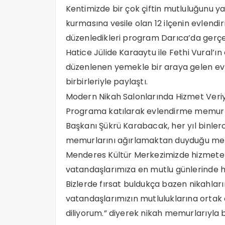
Kentimizde bir çok çiftin mutluluğunu y
kurmasına vesile olan 12 ilçenin evlendi
düzenledikleri program Darıca’da gerçe
Hatice Jülide Karaaytu ile Fethi Vural’ı
düzenlenen yemekle bir araya gelen ev
birbirleriyle paylaştı.
Modern Nikah Salonlarında Hizmet Veri
Programa katılarak evlendirme memurla
Başkanı Şükrü Karabacak, her yıl binlerc
memurlarını ağırlamaktan duyduğu memn
Menderes Kültür Merkezimizde hizmete 
vatandaşlarımıza en mutlu günlerinde 
Bizlerde fırsat buldukça bazen nikahları
vatandaşlarımızın mutluluklarına ortak o
diliyorum.” diyerek nikah memurlarıyla b