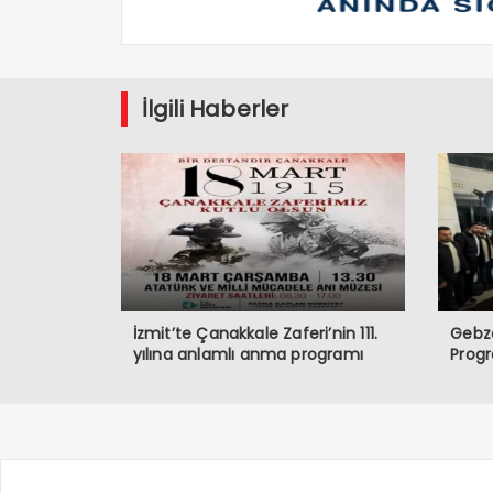
İlgili Haberler
İzmit’te Çanakkale Zaferi’nin 111.
Gebze
yılına anlamlı anma programı
Prog