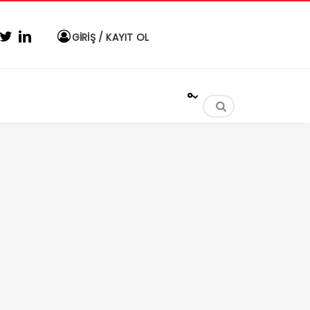
GİRİŞ / KAYIT OL
°