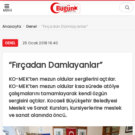
MENÜ
>
>
Anasayfa
Genel
“Fırçadan Damlayanlar”
GENEL
25 Ocak 2018 16:40
“Fırçadan Damlayanlar”
KO-MEK’ten mezun oldular sergilerini açtılar.
KO-MEK’ten mezun oldular kısa sürede atölye
çalışmalarını tamamlayarak kendi özgün
sergisini açtılar. Kocaeli Büyükşehir Belediyesi
Meslek ve Sanat Kursları, kursiyerlerine meslek
ve sanat alanında öncü..