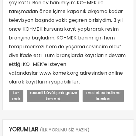
şey kattı. Ben ev hanımıyım KO-MEK ile
tanışmadan önce içime kapanık akşama kadar
televizyon başında vakit geçiren birisiydim. 3 yıl
önce KO-MEK kursuna kayıt yaptırarak resim
branşına başladım. KO-MEK benim için hem
terapi merkezi hem de yaşama sevincim oldu”
diye ifade etti. Tüm branşlarda kayıtların devam
ettiği KO-MEK’e isteyen
vatandaşlar
www.komek.org
adresinden online
olarak kayıtlarını yapabilirler.
ko-
kocaeli büyükşehir.gebze
meslek edindirme
mek
ko-mek
kursları
YORUMLAR
(İLK YORUMU SİZ YAZIN)