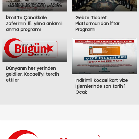
İzmit’te Çanakkale
Gebze Ticaret
Zaferi’nin 111. yılına anlamlı
Platformundan İftar
anma programı
Programı
Dünyanın her yerinden
geldiler, Kocaeli’yi tercih
ettiler
İndirimli Kocaelikart vize
işlemlerinde son tarih 1
Ocak