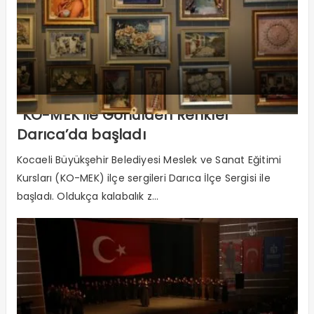
“KO-MEK ile Gönülden Renkler”
Darıca’da başladı
Kocaeli Büyükşehir Belediyesi Meslek ve Sanat Eğitimi
Kursları (KO-MEK) ilçe sergileri Darıca İlçe Sergisi ile
başladı. Oldukça kalabalık z...