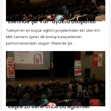
“Ellerinde Şiir Var” ayakta alkışlandı
Türkiye’nin en büyük eğitim projelerinden biri olan KO-
MEK tamamı işaret dili branşı kursiyerlerinin
performansından oluşan “Ellerinde Şiir ...
“Keşke 20 sene önce bu eğitimler