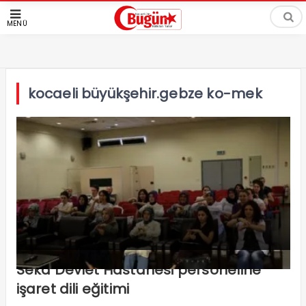
MENÜ
kocaeli büyükşehir.gebze ko-mek
Seka Devlet Hastanesi personeline
işaret dili eğitimi