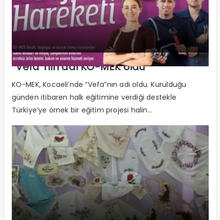
“Vefa”nın adı KO-MEK oldu
KO-MEK, Kocaeli’nde “Vefa”nın adı oldu. Kurulduğu
günden itibaren halk eğitimine verdiği destekle
Türkiye’ye örnek bir eğitim projesi halin...