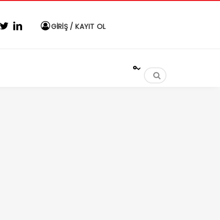
GİRİŞ / KAYIT OL
°