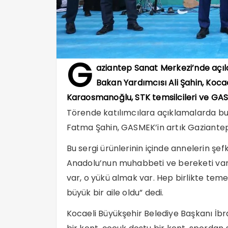
G
aziantep Sanat Merkezi’nde açıla
Bakan Yardımcısı Ali Şahin, Koca
Karaosmanoğlu, STK temsilcileri ve GASM
Törende katılımcılara açıklamalarda b
Fatma Şahin, GASMEK’in artık Gaziantep’
Bu sergi ürünlerinin içinde annelerin şef
Anadolu’nun muhabbeti ve bereketi var.
var, o yükü almak var. Hep birlikte tem
büyük bir aile oldu” dedi.
Kocaeli Büyükşehir Belediye Başkanı İb