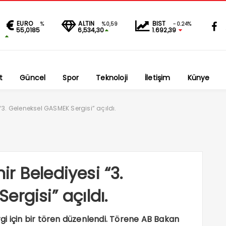
EURO
ALTIN
BIST
%
%0,59
-0.24%
55,0185
6,534,30
1.692,39
t
Güncel
Spor
Teknoloji
İletişim
Künye
3. Geleneksel GASMEK Sergisi” açıldı.
r Belediyesi “3.
rgisi” açıldı.
i için bir tören düzenlendi. Törene AB Bakan