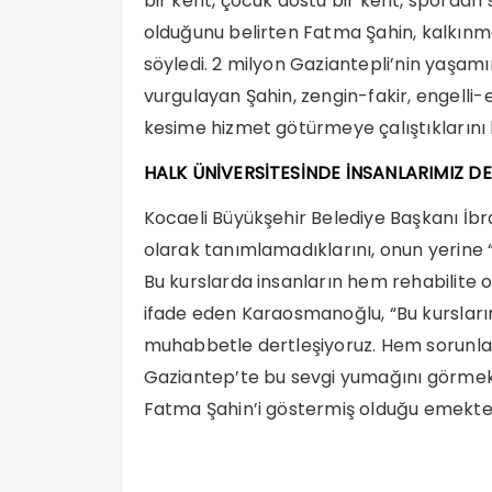
bir kent, çocuk dostu bir kent, spordan
olduğunu belirten Fatma Şahin, kalkınm
söyledi. 2 milyon Gaziantepli’nin yaşam
vurgulayan Şahin, zengin-fakir, engell
kesime hizmet götürmeye çalıştıklarını 
HALK ÜNİVERSİTESİNDE İNSANLARIMIZ D
Kocaeli Büyükşehir Belediye Başkanı İbr
olarak tanımlamadıklarını, onun yerine “h
Bu kurslarda insanların hem rehabilite 
ifade eden Karaosmanoğlu, “Bu kurslarımız
muhabbetle dertleşiyoruz. Hem sorunla
Gaziantep’te bu sevgi yumağını görmek
Fatma Şahin’i göstermiş olduğu emekten