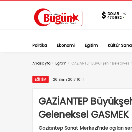
DOLAR
%
47,5882
Politika
Ekonomi
Eğitim
Kültür Sana
>
>
Anasayfa
Eğitim
GAZİANTEP Büyükşehir Belediyesi “
EĞITIM
26 Ekim 2017 10:11
GAZİANTEP Büyükşehi
Geleneksel GASMEK Se
Gaziantep Sanat Merkezi’nde açılan serg