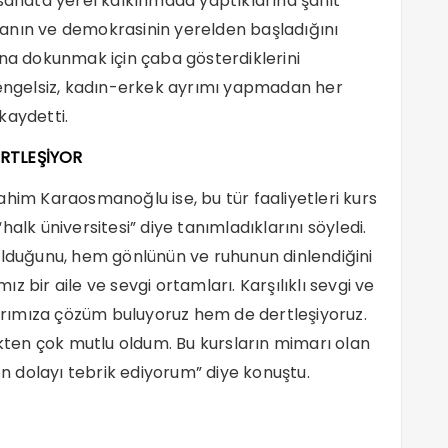
 sanata yerel kalkınmada yaptıklarına şahit
anın ve demokrasinin yerelden başladığını
ına dokunmak için çaba gösterdiklerini
i-engelsiz, kadın-erkek ayrımı yapmadan her
kaydetti.
ERTLEŞİYOR
ahim Karaosmanoğlu ise, bu tür faaliyetleri kurs
alk üniversitesi” diye tanımladıklarını söyledi.
olduğunu, hem gönlünün ve ruhunun dinlendiğini
 bir aile ve sevgi ortamları. Karşılıklı sevgi ve
rımıza çözüm buluyoruz hem de dertleşiyoruz.
ten çok mutlu oldum. Bu kursların mimarı olan
 dolayı tebrik ediyorum” diye konuştu.