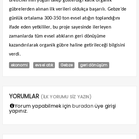
üreticilerinin yoğun talep gösterdiği katık organik
gübrelerden alınan ilk verileri oldukça başarılı. Gebze’de
günlük ortalama 300-350 ton evsel atığın toplandığını
ifade eden yetkililer, bu proje sayesinde ilerleyen
zamanlarda tüm evsel atıkların geri dönüşüme
kazandırılarak organik gübre haline getirileceği bilgisini
verdi.
ekonomi
evsel atık
Gebze
geri dönüşüm
YORUMLAR
(İLK YORUMU SİZ YAZIN)
Yorum yapabilmek için
buradan
üye girişi
yapınız.