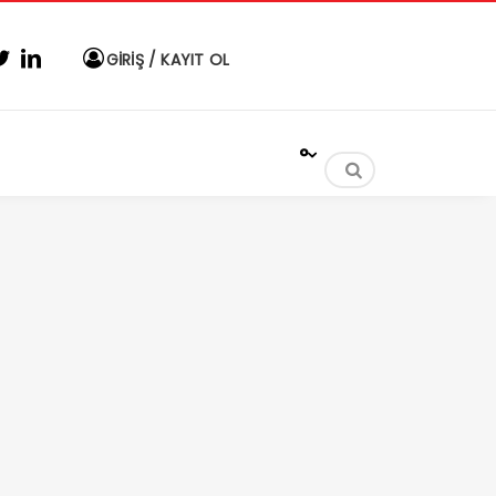
GİRİŞ / KAYIT OL
°