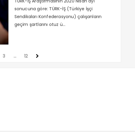
TÜRK-İŞ Araştırmasının 2020 Nisan ayı
sonucuna göre: TÜRK-İŞ (Türkiye İşçi
Sendikaları Konfederasyonu) çalışanların
geçim şartlarını otuz ü...
3
…
12