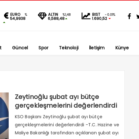
EURO
ALTIN
BIST
%
%1,48
-0.01%
54,9938
6,588,48
1.690,52
t
Güncel
Spor
Teknoloji
İletişim
Künye
Zeytinoğlu şubat ayı bütçe
gerçekleşmelerini değerlendirdi
KSO Başkanı Zeytinoğlu şubat ayı bütçe
gerçekleşmelerini değerlendirdi -T.C. Hazine ve
Maliye Bakanlığı tarafından açıklanan şubat ayı