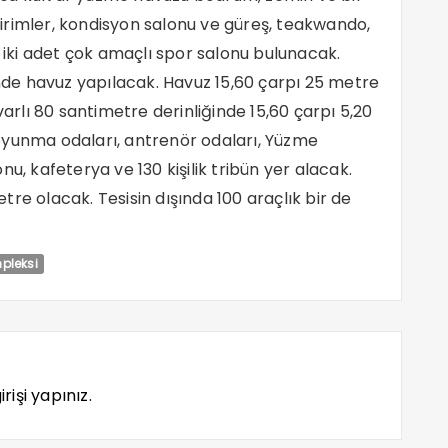
irimler, kondisyon salonu ve güreş, teakwando,
ı iki adet çok amaçlı spor salonu bulunacak.
inde havuz yapılacak. Havuz 15,60 çarpı 25 metre
varlı 80 santimetre derinliğinde 15,60 çarpı 5,20
oyunma odaları, antrenör odaları, Yüzme
u, kafeterya ve 130 kişilik tribün yer alacak.
re olacak. Tesisin dışında 100 araçlık bir de
pleksi
rişi yapınız.