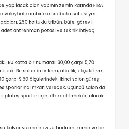
linde yapılacak olan yapının zemin katında FİBA
ve voleybol kombine müsabaka sahası yer
daları, 250 koltuklu tribün, büfe, görevli
ki adet antrenman potası ve teknik ihtiyaç
cak. Bu katta bir numaralı 30,00 çarpı 5,70
lacak. Bu salonda eskrim, atıcılık, okçuluk ve
10 çarpı 9,50 ölçülerindeki ikinci salon güreş,
tes sporlarına imkan verecek. Üçüncü salon da
ve plates sporları için alternatif mekân olarak
ısa kulvar yüzme havuzu bodrum, zemin ve bir