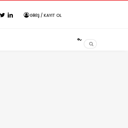
GİRİŞ / KAYIT OL
°