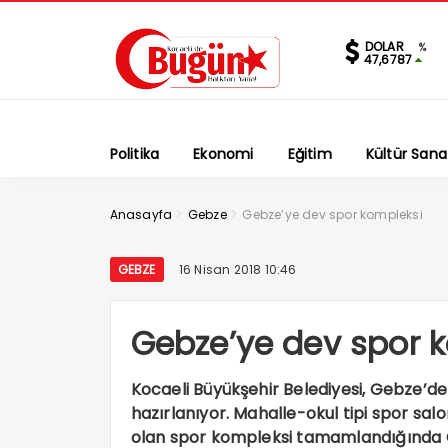
DOLAR
%
47,6787
Politika
Ekonomi
Eğitim
Kültür Sana
>
>
Anasayfa
Gebze
Gebze’ye dev spor kompleksi
GEBZE
16 Nisan 2018 10:46
Gebze’ye dev spor 
Kocaeli Büyükşehir Belediyesi, Gebze’de 
hazırlanıyor. Mahalle-okul tipi spor sa
olan spor kompleksi tamamlandığında G