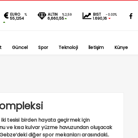
EURO
ALTIN
BIST
%
%2,59
-0.03%
55,1254
6,660,55
1.690,16
t
Güncel
Spor
Teknoloji
İletişim
Künye
kompleksi
iki tesisi birden hayata geçirmek için
lonu ve kısa kulvar yüzme havuzundan oluşacak
ebze’deki diğer spor mekanları arasındaki..