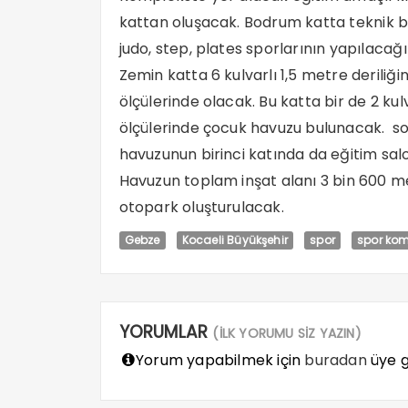
kattan oluşacak. Bodrum katta teknik b
judo, step, plates sporlarının yapılacağ
Zemin katta 6 kulvarlı 1,5 metre deriliğ
ölçülerinde olacak. Bu katta bir de 2 kul
ölçülerinde çocuk havuzu bulunacak. s
havuzunun birinci katında da eğitim salon
Havuzun toplam inşat alanı 3 bin 600 met
otopark oluşturulacak.
Gebze
Kocaeli Büyükşehir
spor
spor kom
YORUMLAR
(İLK YORUMU SİZ YAZIN)
Yorum yapabilmek için
buradan
üye gi