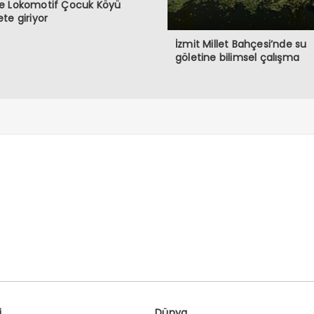
e Lokomotif Çocuk Köyü
te giriyor
İzmit Millet Bahçesi’nde su
göletine bilimsel çalışma
i
Dünya