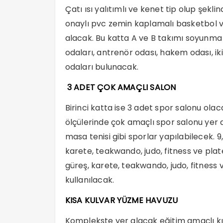
Çatı ısı yalıtımlı ve kenet tip olup şek
onaylı pvc zemin kaplamalı basketbol 
alacak. Bu katta A ve B takımı soyunma o
odaları, antrenör odası, hakem odası, i
odaları bulunacak.
3 ADET ÇOK AMAÇLI SALON
Birinci katta ise 3 adet spor salonu ola
ölçülerinde çok amaçlı spor salonu yer a
masa tenisi gibi sporlar yapılabilecek. 9,
karete, teakwando, judo, fitness ve pla
güreş, karete, teakwando, judo, fitness 
kullanılacak.
KISA KULVAR YÜZME HAVUZU
Komplekste yer alacak eğitim amaçlı k