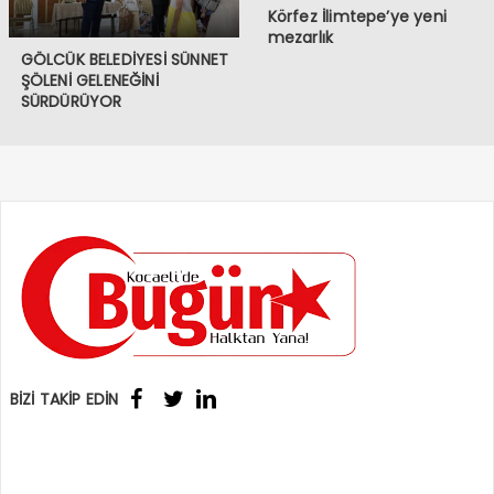
Körfez İlimtepe’ye yeni
mezarlık
GÖLCÜK BELEDİYESİ SÜNNET
ŞÖLENİ GELENEĞİNİ
SÜRDÜRÜYOR
BİZİ TAKİP EDİN