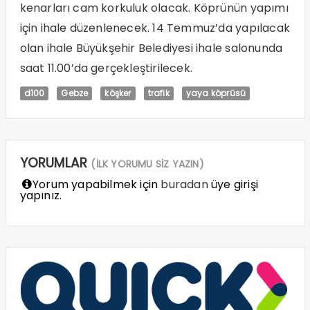
kenarları cam korkuluk olacak. Köprünün yapımı
için ihale düzenlenecek. 14 Temmuz’da yapılacak
olan ihale Büyükşehir Belediyesi ihale salonunda
saat 11.00’da gerçekleştirilecek.
d100
Gebze
köşker
trafik
yaya köprüsü
YORUMLAR
(İLK YORUMU SİZ YAZIN)
Yorum yapabilmek için
buradan
üye girişi
yapınız.