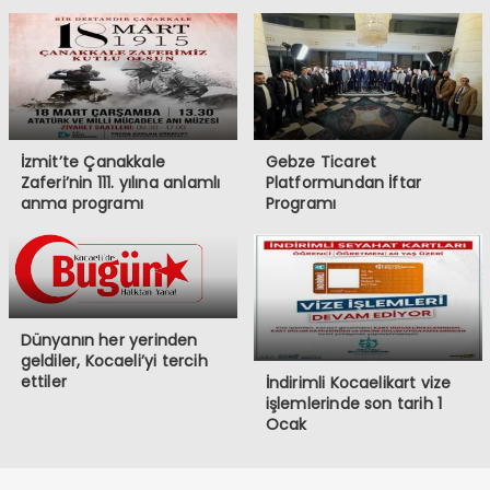
İzmit’te Çanakkale
Gebze Ticaret
Zaferi’nin 111. yılına anlamlı
Platformundan İftar
anma programı
Programı
Dünyanın her yerinden
geldiler, Kocaeli’yi tercih
ettiler
İndirimli Kocaelikart vize
işlemlerinde son tarih 1
Ocak