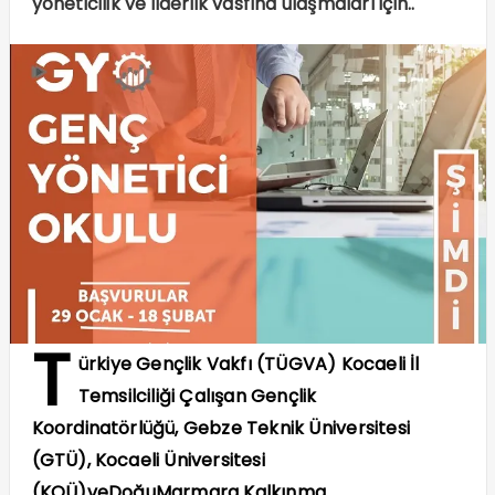
yöneticilik ve liderlik vasfına ulaşmaları için..
T
ürkiye Gençlik Vakfı (TÜGVA) Kocaeli İl
Temsilciliği Çalışan Gençlik
Koordinatörlüğü, Gebze Teknik Üniversitesi
(GTÜ), Kocaeli Üniversitesi
(KOÜ)
veDo
ğ
uMarmara Kalk
ı
nma