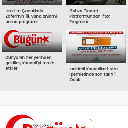
İzmit’te Çanakkale
Gebze Ticaret
Zaferi’nin 111. yılına anlamlı
Platformundan İftar
anma programı
Programı
Dünyanın her yerinden
geldiler, Kocaeli’yi tercih
ettiler
İndirimli Kocaelikart vize
işlemlerinde son tarih 1
Ocak