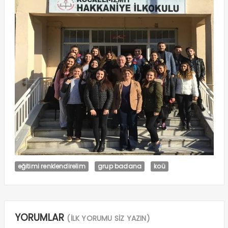
eğitimi renklendirelim
grup badana
koü
YORUMLAR
(İLK YORUMU SİZ YAZIN)