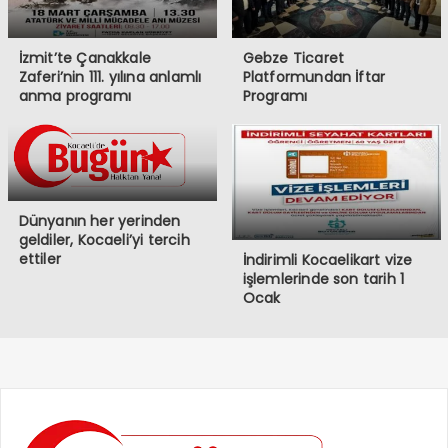
İzmit’te Çanakkale
Gebze Ticaret
Zaferi’nin 111. yılına anlamlı
Platformundan İftar
anma programı
Programı
Dünyanın her yerinden
geldiler, Kocaeli’yi tercih
ettiler
İndirimli Kocaelikart vize
işlemlerinde son tarih 1
Ocak