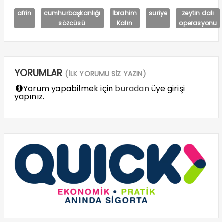
afrin
cumhurbaşkanlığı
İbrahim
suriye
zeytin dalı
sözcüsü
Kalın
operasyonu
YORUMLAR
(İLK YORUMU SİZ YAZIN)
Yorum yapabilmek için
buradan
üye girişi
yapınız.