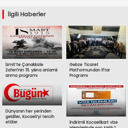
İlgili Haberler
İzmit’te Çanakkale
Gebze Ticaret
Zaferi’nin 111. yılına anlamlı
Platformundan İftar
anma programı
Programı
Dünyanın her yerinden
geldiler, Kocaeli’yi tercih
ettiler
İndirimli Kocaelikart vize
işlemlerinde son tarih 1