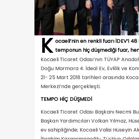
K
ocaeli’nin en renkli fuarı İDEV’i 48
temponun hiç düşmediği fuar, hem
Kocaeli Ticaret Odası’nın TÜYAP Anadolu F
Doğu Marmara 4. İdeal Ev, Evlilik ve Ko
21- 25 Mart 2018 tarihleri arasında Koca
Merkezi’nde gerçekleşti.
TEMPO HİÇ DÜŞMEDİ
Kocaeli Ticaret Odası Başkanı Necmi Bu
Başkan Yardımcıları Volkan Yılmaz, Hüse
ev sahipliğinde; Kocaeli Valisi Hüseyin 
İbrahim Karaosmanoğlu, Türkiye Odalar v