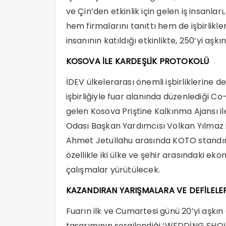
ve Çin’den etkinlik için gelen iş insanla
hem firmalarını tanıttı hem de işbirlikler
insanının katıldığı etkinlikte, 250’yi aşkı
KOSOVA İLE KARDEŞLİK PROTOKOLÜ
İDEV ülkelerarası önemli işbirliklerin
işbirliğiyle fuar alanında düzenlediği Co-M
gelen Kosova Priştine Kalkınma Ajansı ile
Odası Başkan Yardımcısı Volkan Yılmaz i
Ahmet Jetullahu arasında KOTO standın
özellikle iki ülke ve şehir arasındaki eko
çalışmalar yürütülecek.
KAZANDIRAN YARIŞMALARA VE DEFİLELERE
Fuarın ilk ve Cumartesi günü 20’yi aşkın 
tasarımının sergilendiği ‘WEDDİNG SHOW 