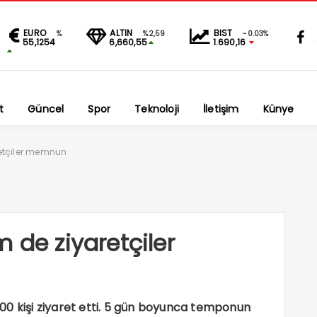
EURO
ALTIN
BIST
%
%2,59
-0.03%
55,1254
6,660,55
1.690,16
t
Güncel
Spor
Teknoloji
İletişim
Künye
retçiler memnun
 de ziyaretçiler
 300 kişi ziyaret etti. 5 gün boyunca temponun