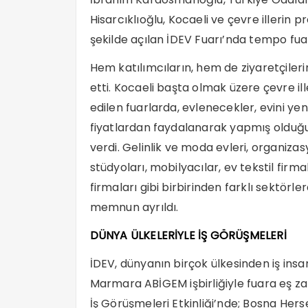
Hisarcıklıoğlu, Kocaeli ve çevre illerin p
şekilde açılan İDEV Fuarı’nda tempo fu
Hem katılımcıların, hem de ziyaretçileri
etti. Kocaeli başta olmak üzere çevre il
edilen fuarlarda, evlenecekler, evini ye
fiyatlardan faydalanarak yapmış olduğu
verdi. Gelinlik ve moda evleri, organizas
stüdyoları, mobilyacılar, ev tekstil firm
firmaları gibi birbirinden farklı sektörl
memnun ayrıldı.
DÜNYA ÜLKELERİYLE İŞ GÖRÜŞMELERİ
İDEV, dünyanın birçok ülkesinden iş in
Marmara ABİGEM işbirliğiyle fuara eş za
İş Görüşmeleri Etkinliği’nde; Bosna Her