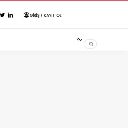
GİRİŞ / KAYIT OL
°