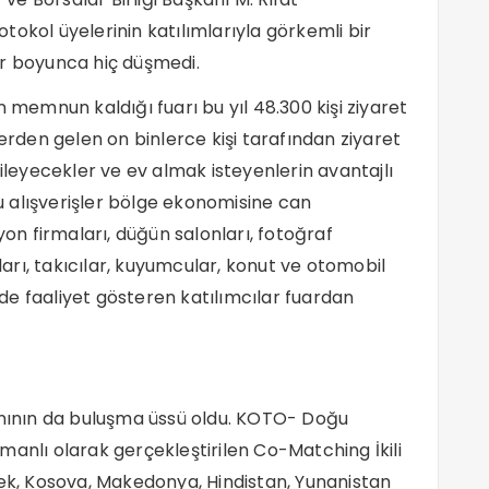
rotokol üyelerinin katılımlarıyla görkemli bir
ar boyunca hiç düşmedi.
n memnun kaldığı fuarı bu yıl 48.300 kişi ziyaret
lerden gelen on binlerce kişi tarafından ziyaret
nileyecekler ve ev almak isteyenlerin avantajlı
 alışverişler bölge ekonomisine can
yon firmaları, düğün salonları, fotoğraf
aları, takıcılar, kuyumcular, konut ve otomobil
erde faaliyet gösteren katılımcılar fuardan
sanının da buluşma üssü oldu. KOTO- Doğu
manlı olarak gerçekleştirilen Co-Matching İkili
sek, Kosova, Makedonya, Hindistan, Yunanistan