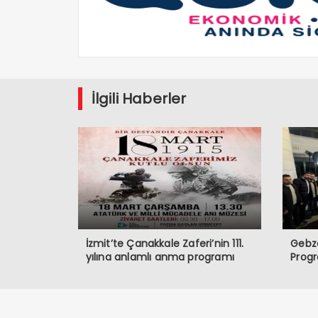
İlgili Haberler
İzmit’te Çanakkale Zaferi’nin 111.
Gebze
yılına anlamlı anma programı
Prog