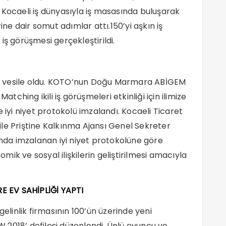
rı, Kocaeli iş dünyasıyla iş masasında buluşarak
ine dair somut adımlar attı.150’yi aşkın iş
n iş görüşmesi gerçekleştirildi.
e de vesile oldu. KOTO’nun Doğu Marmara ABİGEM
atching ikili iş görüşmeleri etkinliği için ilimize
 iyi niyet protokolü imzalandı. Kocaeli Ticaret
le Priştine Kalkınma Ajansı Genel Sekreter
da imzalanan iyi niyet protokolüne göre
nomik ve sosyal ilişkilerin geliştirilmesi amacıyla
 EV SAHİPLİĞİ YAPTI
gelinlik firmasının 100’ün üzerinde yeni
2018’ defilesi düzenlendi. Ünlü oyuncu ve