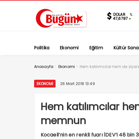
DOLAR
%
47,6787
Politika
Ekonomi
Eğitim
Kültür Sana
>
>
Anasayfa
Ekonomi
Hem katılımcılar hem de ziya
EKONOMI
26 Mart 2018 13:49
Hem katılımcılar hem
memnun
Kocaeli’nin en renkli fuarı İDEV’i 48 bin