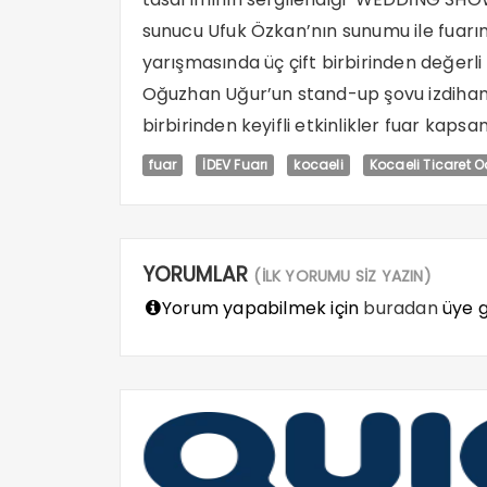
sunucu Ufuk Özkan’nın sunumu ile fuarın 
yarışmasında üç çift birbirinden değerli
Oğuzhan Uğur’un stand-up şovu izdihama 
birbirinden keyifli etkinlikler fuar kapsa
fuar
İDEV Fuarı
kocaeli
Kocaeli Ticaret 
YORUMLAR
(İLK YORUMU SİZ YAZIN)
Yorum yapabilmek için
buradan
üye gi