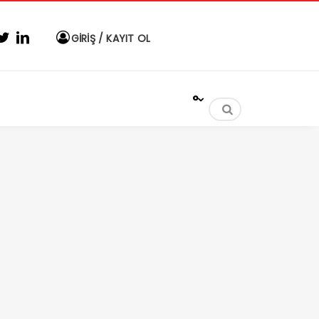
GİRİŞ / KAYIT OL
°