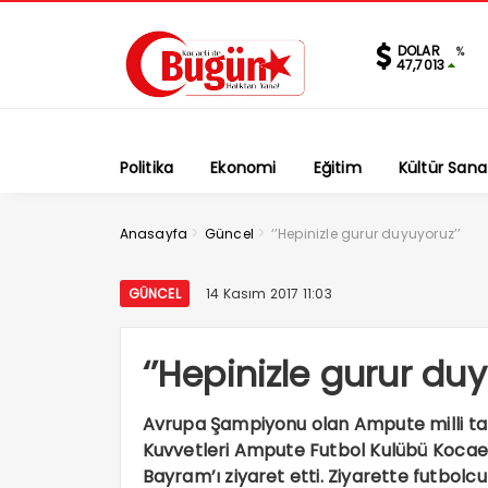
DOLAR
%
47,7013
Politika
Ekonomi
Eğitim
Kültür Sana
>
>
Anasayfa
Güncel
‘’Hepinizle gurur duyuyoruz’’
GÜNCEL
14 Kasım 2017 11:03
‘’Hepinizle gurur duy
Avrupa Şampiyonu olan Ampute milli takı
Kuvvetleri Ampute Futbol Kulübü Kocaeli
Bayram’ı ziyaret etti. Ziyarette futbol