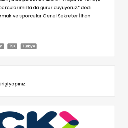
orcularımızla da gurur duyuyoruz.” dedi.
mak ve sporcular Genel Sekreter İlhan
ım
TSK
Türkiye
rişi yapınız.