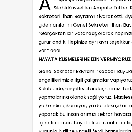
A
Silahlı Kuvvetleri Ampute Futbol 
Sekreteri İlhan Bayram’ı ziyaret etti. 
giden anılarını Genel Sekreter İlhan Ba
“Gerçekten bir vatandaş olarak hepini
gururlandık. Hepinize ayrı ayrı teşekkür 
var.” dedi.
HAYATA KÜSMELERİNE İZİN VERMİYORUZ
Genel Sekreter Bayram, “Kocaeli Büyükşe
engellilerimizle ilgili çalışmalar yapıyo
Kulübünde, engelli vatandaşlarımızı fark
yapmalarına olanak sağlıyoruz. Maalese
ya kendisi çıkamıyor, ya da ailesi çıkarm
yaparak bu insanlarımızı tekrar hayata
İçine kapanan, hayata küsen onlarca kiş
Bununla birlikte Engelli ferdi branşlar