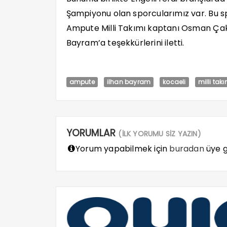
Şampiyonu olan sporcularımız var. Bu sp
Ampute Milli Takımı kaptanı Osman Çak
Bayram’a teşekkürlerini iletti.
ampute
ilhan bayram
kocaeli
milli tak
YORUMLAR
(İLK YORUMU SİZ YAZIN)
Yorum yapabilmek için
buradan
üye gi