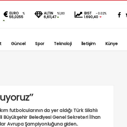
EURO
ALTIN
BIST
%
%1,83
-0.02%
55,0255
6,611,47
1.690,40
t
Güncel
Spor
Teknoloji
İletişim
Künye
uyoruz’’
m futbolcularının da yer aldığı Türk Silahlı
 Büyükşehir Belediyesi Genel Sekreteri İlhan
cular Avrupa Şampiyonluğuna giden..