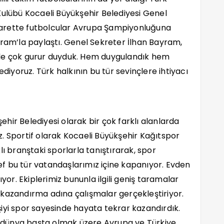
Kulübü Kocaeli Büyükşehir Belediyesi Genel
Ziyarette futbolcular Avrupa Şampiyonluğuna
yram’la paylaştı. Genel Sekreter İlhan Bayram,
zle çok gurur duyduk. Hem duygulandık hem
ediyoruz. Türk halkının bu tür sevinçlere ihtiyacı
hir Belediyesi olarak bir çok farklı alanlarda
ruz. Sportif olarak Kocaeli Büyükşehir Kağıtspor
lı branştaki sporlarla tanıştırarak, spor
f bu tür vatandaşlarımız içine kapanıyor. Evden
ıyor. Ekiplerimiz bununla ilgili geniş taramalar
 kazandırma adına çalışmalar gerçekleştiriyor.
iyi spor sayesinde hayata tekrar kazandırdık.
da dünya başta olmak üzere Avrupa ve Türkiye