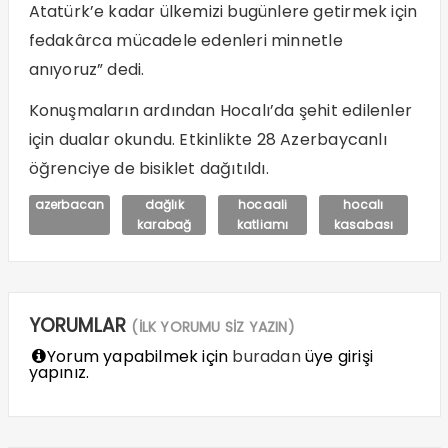
Atatürk’e kadar ülkemizi bugünlere getirmek için
fedakârca mücadele edenleri minnetle
anıyoruz” dedi.
Konuşmaların ardından Hocalı’da şehit edilenler
için dualar okundu. Etkinlikte 28 Azerbaycanlı
öğrenciye de bisiklet dağıtıldı.
azerbacan
dağlık
hocaali
hocalı
karabağ
katliamı
kasabası
YORUMLAR
(İLK YORUMU SİZ YAZIN)
Yorum yapabilmek için
buradan
üye girişi
yapınız.