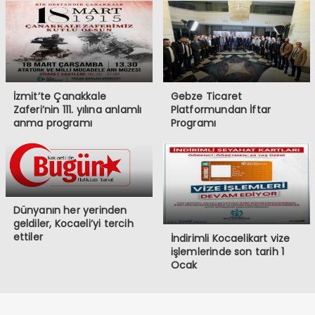
İzmit’te Çanakkale
Gebze Ticaret
Zaferi’nin 111. yılına anlamlı
Platformundan İftar
anma programı
Programı
Dünyanın her yerinden
geldiler, Kocaeli’yi tercih
ettiler
İndirimli Kocaelikart vize
işlemlerinde son tarih 1
Ocak