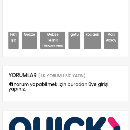
Fikri
Gebze
Gebze
getü
kocaeli
Vali
Işık
Teknik
Aksoy
Üniversitesi
YORUMLAR
(İLK YORUMU SİZ YAZIN)
Yorum yapabilmek için
buradan
üye girişi
yapınız.