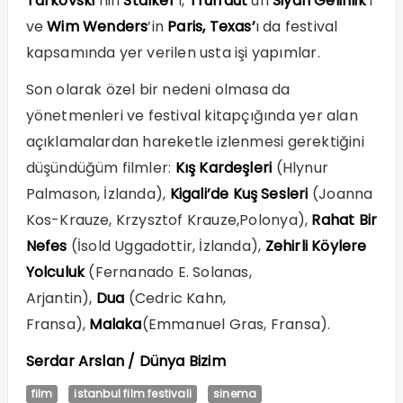
Tarkovski
’nin
Stalker
’i,
Truffaut
’un
Siyah Gelinlik
’i
ve
Wim Wenders
’in
Paris, Texas’
ı da festival
kapsamında yer verilen usta işi yapımlar.
Son olarak özel bir nedeni olmasa da
yönetmenleri ve festival kitapçığında yer alan
açıklamalardan hareketle izlenmesi gerektiğini
düşündüğüm filmler:
Kış Kardeşleri
(Hlynur
Palmason, İzlanda),
Kigali’de Kuş Sesleri
(Joanna
Kos-Krauze, Krzysztof Krauze,Polonya),
Rahat Bir
Nefes
(İsold Uggadottir, İzlanda),
Zehirli Köylere
Yolculuk
(Fernanado E. Solanas,
Arjantin),
Dua
(Cedric Kahn,
Fransa),
Malaka
(Emmanuel Gras, Fransa).
Serdar Arslan / Dünya Bizim
film
istanbul film festivali
sinema