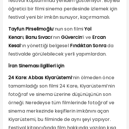
festival kapsamında yeniden gösteriliyor. Böylesi
öğretici bir filmi sinema perdesinde izlemek için
festival yeni bir imkân sunuyor, kaçırmamalı.
Tayfun Pirselimoğlu
’nun son filmi
Yol
Kenarı
,
Banu Sıvacı
’nın
Güvercin
’i ve
Ercan
Kesal
’ın yönettiği belgesel
Fındıktan Sonra
da
festivalde görülebilecek yerli yapımlardan.
İran Sineması ilgilileri için
24 Kare:
Abbas Kiyarüstemi
’nin ölmeden önce
tamamladığı son filmi 24 Kare, Kiyarüstemi’nin
fotoğraf ve sinema üzerine düşünüşünün son
örneği. Neredeyse tüm filmlerinde fotoğraf ve
sinema merkezinde keşiflerin imkânını açan
Kiyarüstemi, bu filminde de aynı şeyi yapıyor.
Festival kitapçığında film hakkında yazılan kısa