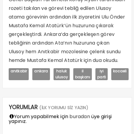
rozeti takılan ve görevi tebliğ edilen Ulusoy
atama görevinin ardından ilk ziyaretini Ulu Önder
Mustafa Kemal Atatürk’ün huzuruna çıkarak
gerçekleştirdi. Ankara’da gerçekleşen görev
tebliğinin ardından Ata’nın huzuruna çıkan
Ulusoy hem Anıtkabir mozolesine çelenk sundu
hemde Mustafa Kemal Atatürk için dua okudu.
anıtkabir
ankara
haluk
il
iyi
kocaeli
ulusoy
başkanı
parti
YORUMLAR
(İLK YORUMU SİZ YAZIN)
Yorum yapabilmek için
buradan
üye girişi
yapınız.