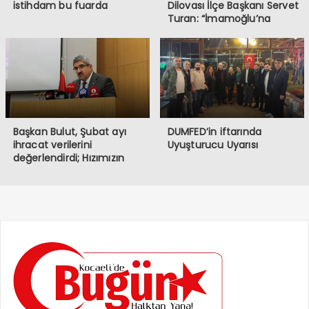
istihdam bu fuarda
Dilovası İlçe Başkanı Servet
Turan: “İmamoğlu’na
Yapılanlar, Demokrasiye ve
Halkın İradesine
Müdahaledir”
Başkan Bulut, Şubat ayı
DUMFED’in iftarında
ihracat verilerini
Uyuşturucu Uyarısı
değerlendirdi; Hızımızın
kesildiği bir dönemden
geçiyoruz