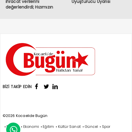
ihracat verilerini
Uyuşturucu Uyarısı
değerlendirdi; Hızımızın
kesildiği bir dönemden
geçiyoruz
BİZİ TAKİP EDİN
©2026 Kocaelide Bugün
Politika
Ekonomi
Eğitim
Kültür Sanat
Güncel
Spor
