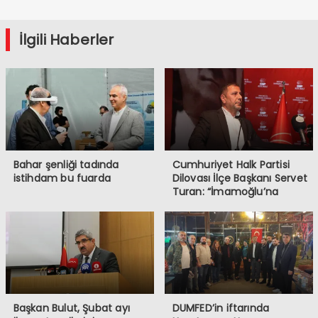
İlgili Haberler
Bahar şenliği tadında
Cumhuriyet Halk Partisi
istihdam bu fuarda
Dilovası İlçe Başkanı Servet
Turan: “İmamoğlu’na
Yapılanlar, Demokrasiye ve
Halkın İradesine
Müdahaledir”
Başkan Bulut, Şubat ayı
DUMFED’in iftarında