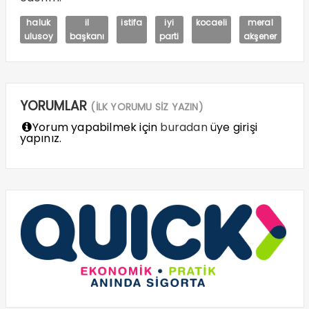
haluk
il
istifa
iyi
kocaeli
meral
ulusoy
başkanı
parti
akşener
YORUMLAR
(İLK YORUMU SİZ YAZIN)
Yorum yapabilmek için
buradan
üye girişi
yapınız.