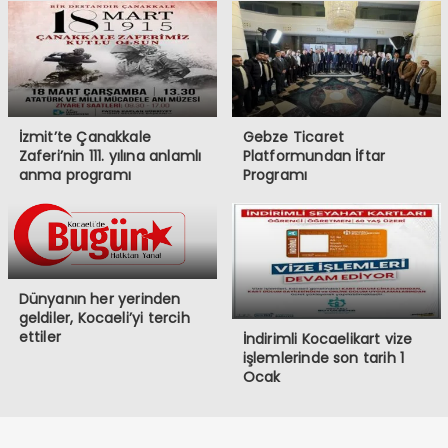
İzmit’te Çanakkale
Gebze Ticaret
Zaferi’nin 111. yılına anlamlı
Platformundan İftar
anma programı
Programı
Dünyanın her yerinden
geldiler, Kocaeli’yi tercih
ettiler
İndirimli Kocaelikart vize
işlemlerinde son tarih 1
Ocak