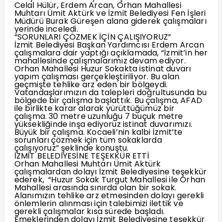
Celal Hülür, Erdem Arcan, Orhan Mahallesi
Muhtarı Ümit Aktürk ve İzmit Belediyesi Fen İşleri
Müdürü Burak Güreşen alana giderek çalışmaları
yerinde inceledi.
“SORUNLARI ÇÖZMEK İÇİN ÇALIŞIYORUZ”
İzmit Belediyesi Başkan Yardımcısı Erdem Arcan
çalışmalara dair yaptığı açıklamada, “İzmit’in her
mahallesinde çalışmalarımız devam ediyor.
Orhan Mahallesi Huzur Sokakta istinat duvarı
yapım çalışması gerçekleştiriliyor. Bu alan
geçmişte tehlike arz eden bir bölgeydi.
Vatandaşlarımızın da talepleri doğrultusunda bu
bölgede bir çalışma başlattık. Bu çalışma, AFAD
ile birlikte karar alarak yürüttüğümüz bir
çalışma. 30 metre uzunluğu 7 buçuk metre
yüksekliğinde inşa ediyoruz istinat duvarımızı.
Büyük bir çalışma. Kocaeli’nin kalbi İzmit’te
sorunları çözmek için tüm sokaklarda
çalışıyoruz” şeklinde konuştu.
İZMİT BELEDİYESİNE TEŞEKKÜR ETTİ
Orhan Mahallesi Muhtarı Ümit Aktürk
çalışmalardan dolayı İzmit Belediyesine teşekkür
ederek, “Huzur Sokak Turgut Mahallesi ile Orhan
Mahallesi arasında sınırda olan bir sokak.
Alanımızın tehlike arz etmesinden dolayı gerekli
önlemlerin alınması için talebimizi ilettik ve
gerekli çalışmalar kısa sürede başladı.
Emeklerinden dolayı İzmit Belediyesine teşekkür