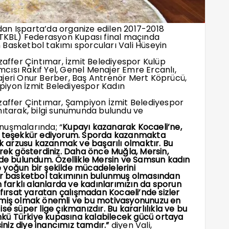
an Isparta’da organize edilen 2017-2018
 (TKBL) Federasyon Kupası final maçında
 Basketbol takımı sporcuları Vali Hüseyin
zaffer Çintımar, İzmit Belediyespor Kulüp
cısı Rakıf Yel, Genel Menajer Emre Ercanlı,
ajeri Onur Berber, Baş Antrenör Mert Köprücü,
piyon İzmit Belediyespor Kadın
uzaffer Çintımar, Şampiyon İzmit Belediyespor
ıtarak, bilgi sunumunda bulundu ve
nuşmalarında; “
Kupayı kazanarak Kocaeli’ne,
ayrı teşekkür ediyorum. Sporda kazanmakta
 arzusu kazanmak ve başarılı olmaktır. Bu
erek gösterdiniz. Daha önce Muğla, Mersin,
nde bulundum. Özellikle Mersin ve Samsun kadın
 yoğun bir şekilde mücadelelerini
bir basketbol takımının bulunmuş olmasından
arklı alanlarda ve kadınlarımızın da sporun
 fırsat yaratan çalışmadan Kocaeli’nde sizler
irmiş olmak önemli ve bu motivasyonunuzu en
se süper lige çıkmanızdır. Bu kararlılıkla ve bu
kü Türkiye kupasına kalabilecek gücü ortaya
siniz diye inancımız tamdır.”
diyen Vali,