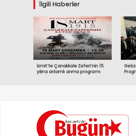
İlgili Haberler
İzmit’te Çanakkale Zaferi’nin 111.
Gebze
yılına anlamlı anma programı
Prog