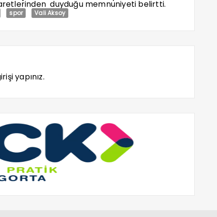
yaretlerinden duyduğu memnuniyeti belirtti.
spor
Vali Aksoy
rişi yapınız.