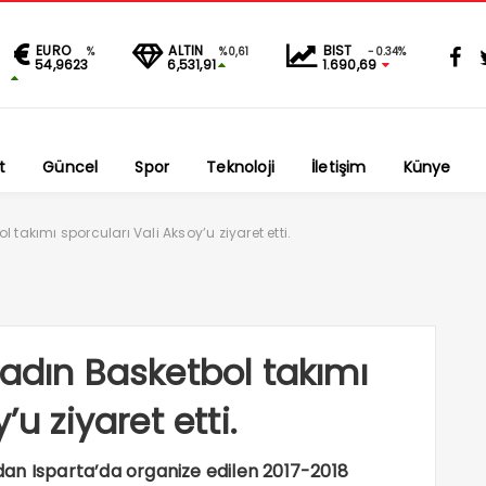
EURO
ALTIN
BIST
%
%0,61
-0.34%
54,9623
6,531,91
1.690,69
t
Güncel
Spor
Teknoloji
İletişim
Künye
 takımı sporcuları Vali Aksoy’u ziyaret etti.
Kadın Basketbol takımı
’u ziyaret etti.
an Isparta’da organize edilen 2017-2018