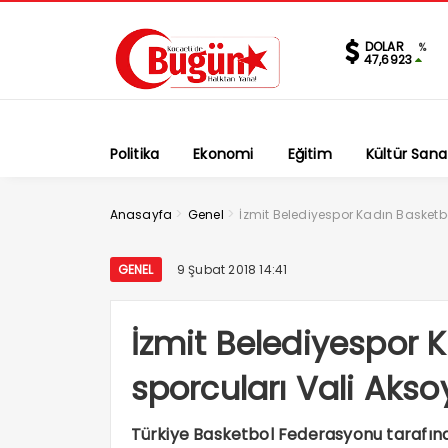
DOLAR
%
47,6923
Politika
Ekonomi
Eğitim
Kültür Sana
>
>
Anasayfa
Genel
İzmit Belediyespor Kadın Basketbol
GENEL
9 Şubat 2018 14:41
İzmit Belediyespor 
sporcuları Vali Aksoy
Türkiye Basketbol Federasyonu tarafınd