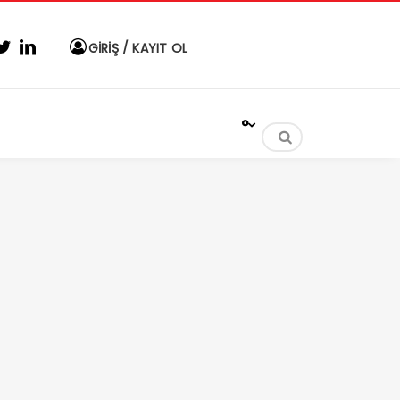
GİRİŞ / KAYIT OL
°