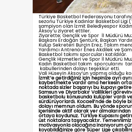
Türkiye Basketbol Federasyonu tarafınd
sezonu Türkiye Kadınlar Basketbol Ligi
şampiyon olan İzmit Belediyespor Kadın
Aksoy’u ziyaret ettiler.
Ziyarette; Gençlik ve Spor İl Müdürü Mu
Başkanı Erdoğan Şentürk, Başkan Yardım
Kulüp Sekreteri Burçin Erez, Takım men
Yardımcı Antrenör Enes Akdilek ve Şam
Basketbol takımı sporcuları katıldılar.
Gençlik Hizmetleri ve Spor İl Müdürü M
Kadın Basketbol takım sporcularını tan
kabullerinden dolayı teşekkür etti.
Vali Hüseyin Aksoy’un yapmış olduğu ko
İzmit’e getirdiğiniz için hepinize ayrı 
kaybetmekte vardır ama herkesin ortak
noktada sizler başarıyı bu kupayı getir
Samsun ve Diyarbakır Valilikleri görevi
basketbolu konusunda kulüpler vardı ve
sürdürüyorlardı. Kocaeli’nde de böyle 
dolayı memnun oldum. Bu yönde sporun f
içerisinde aktif olarak yer almalarından
ortaya koydunuz. Türkiye Kupasını get
üst noktalara taşıyacaktır. Temennimiz i
motivasyonla olacağına inanıyorum çün
koyabildiğinize göre Süper Lige çıkabilir