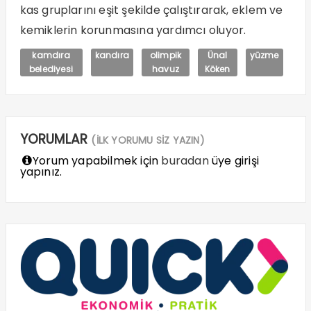
kas gruplarını eşit şekilde çalıştırarak, eklem ve
kemiklerin korunmasına yardımcı oluyor.
kamdıra
kandıra
olimpik
Ünal
yüzme
belediyesi
havuz
Köken
YORUMLAR
(İLK YORUMU SİZ YAZIN)
Yorum yapabilmek için
buradan
üye girişi
yapınız.