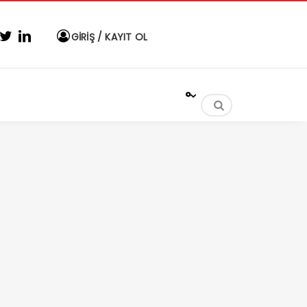
GİRİŞ / KAYIT OL
°