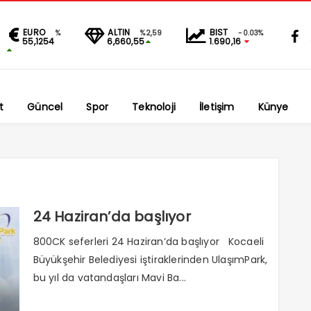
EURO
ALTIN
BIST
%
%2,59
-0.03%
55,1254
6,660,55
1.690,16
t
Güncel
Spor
Teknoloji
İletişim
Künye
24 Haziran’da başlıyor
800CK seferleri 24 Haziran’da başlıyor Kocaeli
Büyükşehir Belediyesi iştiraklerinden UlaşımPark,
bu yıl da vatandaşları Mavi Ba...