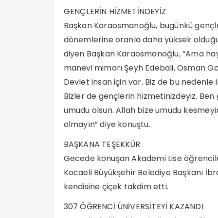
GENÇLERİN HİZMETİNDEYİZ
Başkan Karaosmanoğlu, bugünkü gençler
dönemlerine oranla daha yüksek olduğunu
diyen Başkan Karaosmanoğlu, “Ama hayat
manevi mimarı Şeyh Edebali, Osman Gazi’y
Devlet insan için var. Biz de bu nedenle 
Bizler de gençlerin hizmetinizdeyiz. Ben
umudu olsun. Allah bize umudu kesmeyin
olmayın” diye konuştu.
BAŞKANA TEŞEKKÜR
Gecede konuşan Akademi Lise öğrenciler
Kocaeli Büyükşehir Belediye Başkanı İ
kendisine çiçek takdim etti.
307 ÖĞRENCİ ÜNİVERSİTEYİ KAZANDI