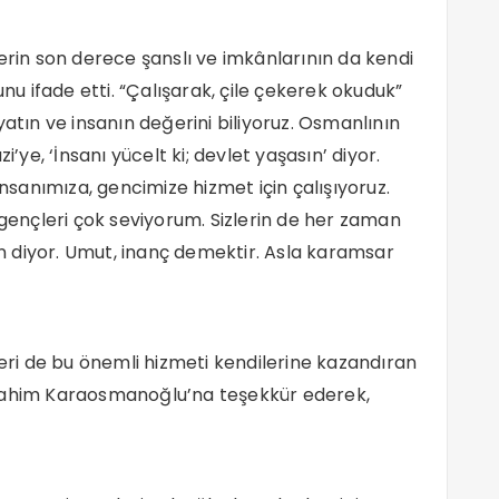
in son derece şanslı ve imkânlarının da kendi
 ifade etti. “Çalışarak, çile çekerek okuduk”
ın ve insanın değerini biliyoruz. Osmanlının
e, ‘İnsanı yücelt ki; devlet yaşasın’ diyor.
insanımıza, gencimize hizmet için çalışıyoruz.
 gençleri çok seviyorum. Sizlerin de her zaman
 diyor. Umut, inanç demektir. Asla karamsar
i de bu önemli hizmeti kendilerine kazandıran
brahim Karaosmanoğlu’na teşekkür ederek,