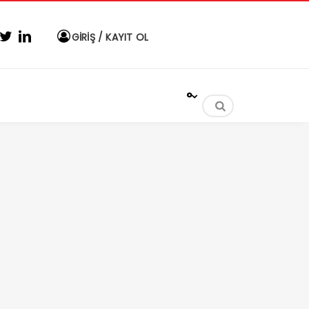
GİRİŞ / KAYIT OL
°