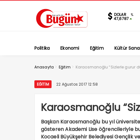
DOLAR
%
47,6787
Politika
Ekonomi
Eğitim
Kültür Sana
>
>
Anasayfa
Eğitim
Karaosmanoğlu “Sizlerle gurur 
EĞITIM
22 Ağustos 2017 12:58
Karaosmanoğlu “Siz
Başkan Karaosmanoğlu bu yıl üniversite
gösteren Akademi Lise öğrencileriyle bu
Kocaeli Büyükşehir Belediyesi Gençlik ve