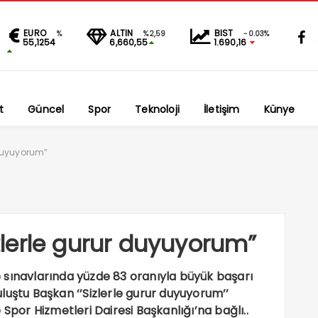
EURO
ALTIN
BIST
%
%2,59
-0.03%
55,1254
6,660,55
1.690,16
t
Güncel
Spor
Teknoloji
İletişim
Künye
duyuyorum”
lerle gurur duyuyorum”
 sınavlarında yüzde 83 oranıyla büyük başarı
luştu Başkan ‘’Sizlerle gurur duyuyorum’’
 Spor Hizmetleri Dairesi Başkanlığı’na bağlı..