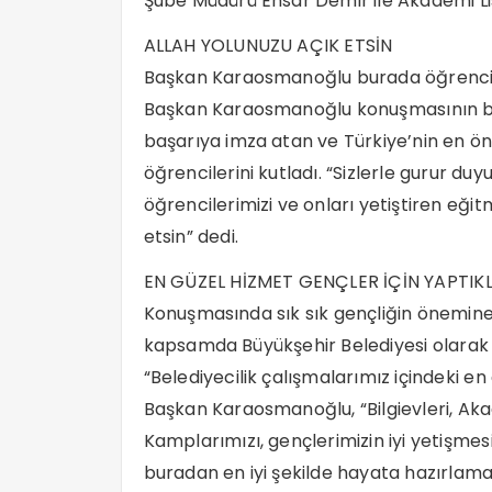
Şube Müdürü Ensar Demir ile Akademi Lise 
ALLAH YOLUNUZU AÇIK ETSİN
Başkan Karaosmanoğlu burada öğrencile
Başkan Karaosmanoğlu konuşmasının baş
başarıya imza atan ve Türkiye’nin en ö
öğrencilerini kutladı. “Sizlerle gurur 
öğrencilerimizi ve onları yetiştiren eğit
etsin” dedi.
EN GÜZEL HİZMET GENÇLER İÇİN YAPTIK
Konuşmasında sık sık gençliğin önemi
kapsamda Büyükşehir Belediyesi olarak g
“Belediyecilik çalışmalarımız içindeki en
Başkan Karaosmanoğlu, “Bilgievleri, Aka
Kamplarımızı, gençlerimizin iyi yetişmes
buradan en iyi şekilde hayata hazırlamak