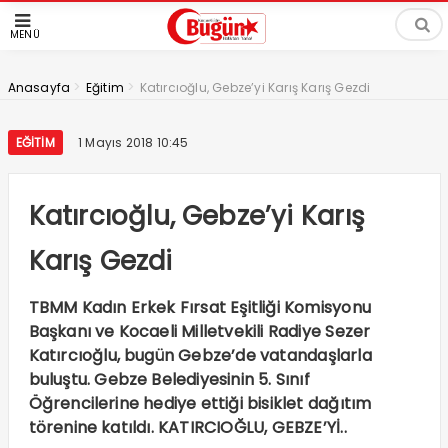
MENÜ
>
>
Anasayfa
Eğitim
Katırcıoğlu, Gebze’yi Karış Karış Gezdi
EĞITIM
1 Mayıs 2018 10:45
Katırcıoğlu, Gebze’yi Karış
Karış Gezdi
TBMM Kadın Erkek Fırsat Eşitliği Komisyonu
Başkanı ve Kocaeli Milletvekili Radiye Sezer
Katırcıoğlu, bugün Gebze’de vatandaşlarla
buluştu. Gebze Belediyesinin 5. Sınıf
Öğrencilerine hediye ettiği bisiklet dağıtım
törenine katıldı. KATIRCIOĞLU, GEBZE’Yİ..