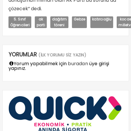
dönüşümün mimarı olan AK Parti bu sorunu da
çözecek” dedi.
5. Sınıf
ak
dağıtım
Gebze
katırcıoğlu
kocae
Öğrencileri
parti
töreni
milletv
YORUMLAR
(İLK YORUMU SİZ YAZIN)
Yorum yapabilmek için
buradan
üye girişi
yapınız.