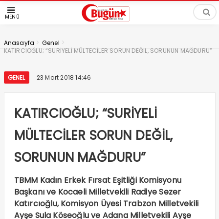
MENÜ
>
>
Anasayfa
Genel
KATIRCIOĞLU; “SURİYELİ MÜLTECİLER SORUN DEĞİL, SORUNUN MAĞDURU”
GENEL
23 Mart 2018 14:46
KATIRCIOĞLU; “SURİYELİ
MÜLTECİLER SORUN DEĞİL,
SORUNUN MAĞDURU”
TBMM Kadın Erkek Fırsat Eşitliği Komisyonu
Başkanı ve Kocaeli Milletvekili Radiye Sezer
Katırcıoğlu, Komisyon Üyesi Trabzon Milletvekili
Ayşe Sula Köseoğlu ve Adana Milletvekili Ayşe