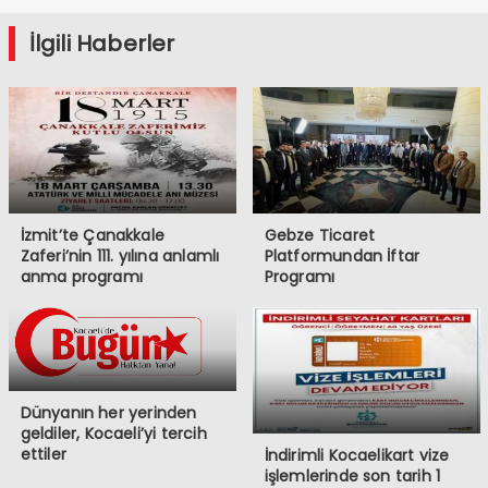
İlgili Haberler
İzmit’te Çanakkale
Gebze Ticaret
Zaferi’nin 111. yılına anlamlı
Platformundan İftar
anma programı
Programı
Dünyanın her yerinden
geldiler, Kocaeli’yi tercih
ettiler
İndirimli Kocaelikart vize
işlemlerinde son tarih 1