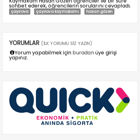
Kaymakam Hasan Gözen öğrenciler ile bir süre
sohbet ederek, öğrencilerin sorularını cevapladı.
çayırova
çayırova kaymakamı
hasan gözen
YORUMLAR
(İLK YORUMU SİZ YAZIN)
Yorum yapabilmek için
buradan
üye girişi
yapınız.