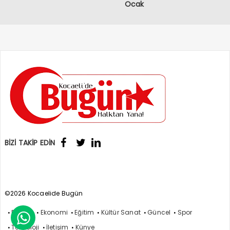
Ocak
BİZİ TAKİP EDİN
©2026 Kocaelide Bugün
Politika
Ekonomi
Eğitim
Kültür Sanat
Güncel
Spor

Teknoloji
İletişim
Künye