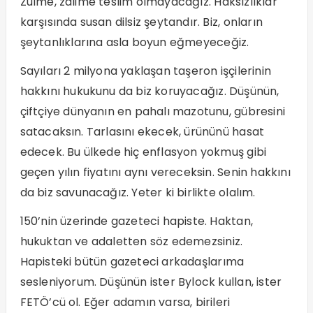
Zulme, zalime teslim olmayacağız. Haksızlıklar
karşısında susan dilsiz şeytandır. Biz, onların
şeytanlıklarına asla boyun eğmeyeceğiz.
Sayıları 2 milyona yaklaşan taşeron işçilerinin
hakkını hukukunu da biz koruyacağız. Düşünün,
çiftçiye dünyanın en pahalı mazotunu, gübresini
satacaksın. Tarlasını ekecek, ürününü hasat
edecek. Bu ülkede hiç enflasyon yokmuş gibi
geçen yılın fiyatını aynı vereceksin. Senin hakkını
da biz savunacağız. Yeter ki birlikte olalım.
150’nin üzerinde gazeteci hapiste. Haktan,
hukuktan ve adaletten söz edemezsiniz.
Hapisteki bütün gazeteci arkadaşlarıma
sesleniyorum. Düşünün ister Bylock kullan, ister
FETÖ’cü ol. Eğer adamın varsa, birileri