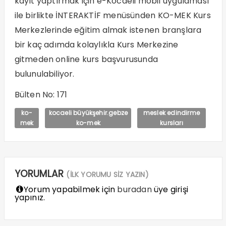
kayıt yaptırmak için e-Kocaeli mobil uygulaması
ile birlikte İNTERAKTİF menüsünden KO-MEK Kurs
Merkezlerinde eğitim almak istenen branşlara
bir kaç adımda kolaylıkla Kurs Merkezine
gitmeden online kurs başvurusunda
bulunulabiliyor.
Bülten No: 171
ko-
kocaeli büyükşehir.gebze
meslek edindirme
mek
ko-mek
kursları
YORUMLAR
(İLK YORUMU SİZ YAZIN)
Yorum yapabilmek için
buradan
üye girişi
yapınız.