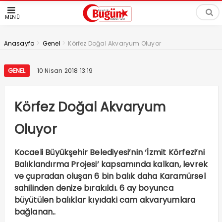
MENÜ
>
>
Anasayfa
Genel
Körfez Doğal Akvaryum Oluyor
GENEL
10 Nisan 2018 13:19
Körfez Doğal Akvaryum
Oluyor
Kocaeli Büyükşehir Belediyesi’nin ‘İzmit Körfezi’ni
Balıklandırma Projesi’ kapsamında kalkan, levrek
ve çupradan oluşan 6 bin balık daha Karamürsel
sahilinden denize bırakıldı. 6 ay boyunca
büyütülen balıklar kıyıdaki cam akvaryumlara
bağlanan..