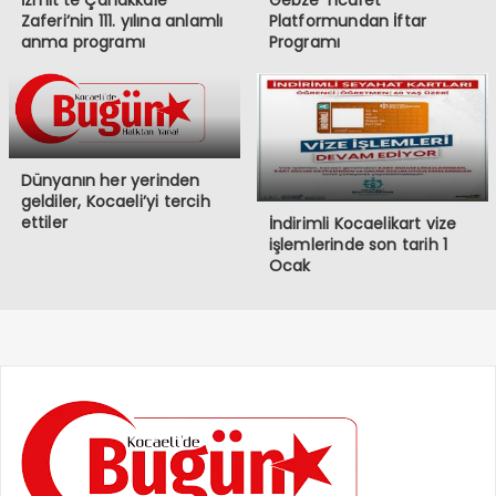
İzmit’te Çanakkale
Gebze Ticaret
Zaferi’nin 111. yılına anlamlı
Platformundan İftar
anma programı
Programı
Dünyanın her yerinden
geldiler, Kocaeli’yi tercih
ettiler
İndirimli Kocaelikart vize
işlemlerinde son tarih 1
Ocak