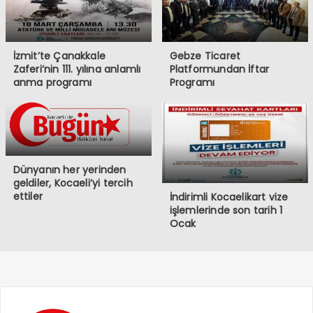
İzmit’te Çanakkale
Gebze Ticaret
Zaferi’nin 111. yılına anlamlı
Platformundan İftar
anma programı
Programı
Dünyanın her yerinden
geldiler, Kocaeli’yi tercih
ettiler
İndirimli Kocaelikart vize
işlemlerinde son tarih 1
Ocak