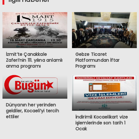
İzmit’te Çanakkale
Gebze Ticaret
Zaferi’nin 111. yılına anlamlı
Platformundan İftar
anma programı
Programı
Dünyanın her yerinden
geldiler, Kocaeli’yi tercih
ettiler
İndirimli Kocaelikart vize
işlemlerinde son tarih 1
Ocak