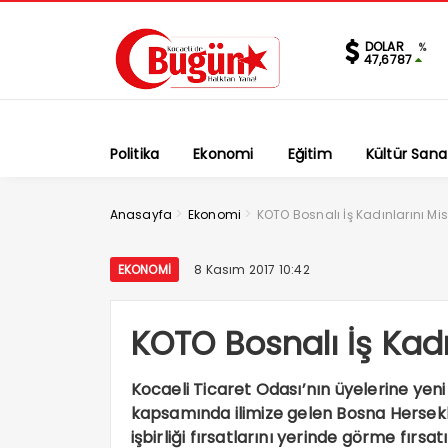
DOLAR
%
47,6787
Politika
Ekonomi
Eğitim
Kültür Sana
>
>
Anasayfa
Ekonomi
KOTO Bosnalı İş Kadınlarını Misa
EKONOMI
8 Kasım 2017 10:42
KOTO Bosnalı İş Kadın
Kocaeli Ticaret Odası’nın üyelerine yen
kapsamında ilimize gelen Bosna Hersekli
işbirliği fırsatlarını yerinde görme fırsat