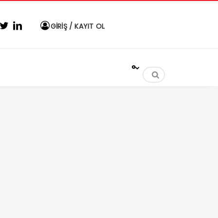
GİRİŞ / KAYIT OL
°