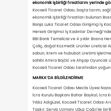
ekonomik işbirliği fırsatlarını yerinde g
Kocaeli Ticaret Odası, başta tarım, sağl
ekonomik işbirliği fırsatları bulunan Bosn
Banja Luka Ticaret Odası Girişimçi İş Ka
Hersek Girişimci İş Kadınlar Derneği’nde
BBI Bank Temsilcisi ve 4 yıldır Bosna He
Çoliç, doğal Kozmetik ürünler üreticisi A
sabun, krem ve hububat üretimi işletmeci
sahibi Amira Bojčić ve Ahşap Oyuncak üreti
Kocaeli Ticaret Odası tarafından yoğun 
MARKA’DA BİLGİLENDİRME
Kocaeli Ticaret Odası Meclis Üyesi Naza
İcra Kurulu Başkanı Bahar Baykal, İcra 
Yıldız Adıgüzel, Kocaeli Ticaret Odası A
Taşkır, Servis Uzmanı Uğuz Çağıl ile bir