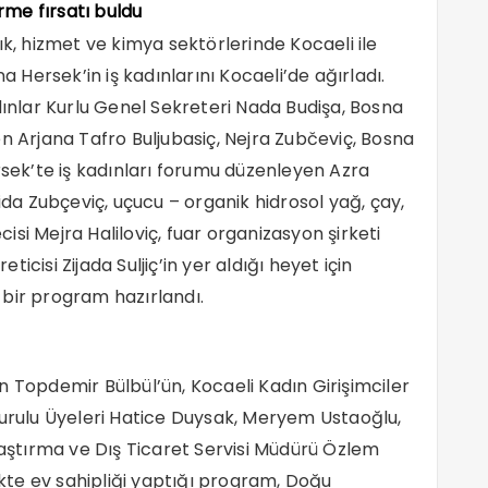
örme fırsatı buldu
ık, hizmet ve kimya sektörlerinde Kocaeli ile
a Hersek’in iş kadınlarını Kocaeli’de ağırladı.
dınlar Kurlu Genel Sekreteri Nada Budişa, Bosna
n Arjana Tafro Buljubasiç, Nejra Zubčeviç, Bosna
rsek’te iş kadınları forumu düzenleyen Azra
ida Zubçeviç, uçucu – organik hidrosol yağ, çay,
si Mejra Haliloviç, fuar organizasyon şirketi
cisi Zijada Suljiç’in yer aldığı heyet için
bir program hazırlandı.
n Topdemir Bülbül’ün, Kocaeli Kadın Girişimciler
Kurulu Üyeleri Hatice Duysak, Meryem Ustaoğlu,
raştırma ve Dış Ticaret Servisi Müdürü Özlem
likte ev sahipliği yaptığı program, Doğu