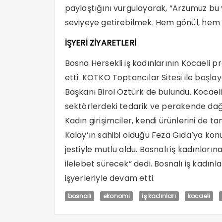
paylaştığını vurgulayarak, “Arzumuz bu 
seviyeye getirebilmek. Hem gönül, hem de 
İŞYERİ ZİYARETLERİ
Bosna Hersekli iş kadınlarının Kocaeli 
etti. KOTKO Toptancılar Sitesi ile başla
Başkanı Birol Öztürk de bulundu. Kocaeli
sektörlerdeki tedarik ve perakende dağ
Kadın girişimciler, kendi ürünlerini de 
Kalay’ın sahibi olduğu Feza Gıda’ya konuk
jestiyle mutlu oldu. Bosnalı iş kadınları
ilelebet sürecek” dedi. Bosnalı iş kadınl
işyerleriyle devam etti.
bosnalı
ekonomi
iş kadınları
kocaeli