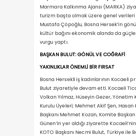
Marmara Kalkınma Ajansı (MARKA) ziyaret
turizm başta olmak üzere genel verileri
Mustafa Çöpoğlu, Bosna Hersek’in gönüll
kültür bağını ekonomik alanda da güçlen
vurgu yaptı.
BAŞKAN BULUT: GÖNÜL VE COĞRAFİ
YAKINLIKLAR ÖNEMLİ BİR FIRSAT
Bosna Hersekli iş kadınlarının Kocaeli 
Bulut ziyaretiyle devam etti. Kocaeli T
Volkan Yılmaz, Hüseyin Gezer, Yönetim 
Kurulu Üyeleri; Mehmet Akif Şen, Hasan 
Başkanı Mehmet Kozan, Komite Başkan Y
Günen’in yer aldığı ziyarette Kocaeli’ni
KOTO Başkanı Necmi Bulut, Türkiye ile Bo