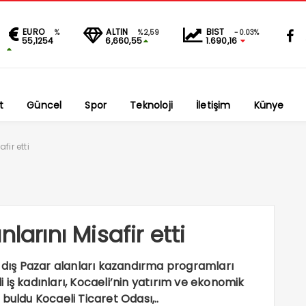
EURO
ALTIN
BIST
%
%2,59
-0.03%
55,1254
6,660,55
1.690,16
t
Güncel
Spor
Teknoloji
İletişim
Künye
fir etti
larını Misafir etti
i dış Pazar alanları kazandırma programları
 iş kadınları, Kocaeli’nin yatırım ve ekonomik
ı buldu Kocaeli Ticaret Odası,..