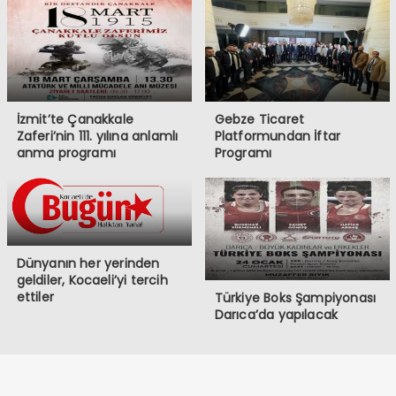
İzmit’te Çanakkale
Gebze Ticaret
Zaferi’nin 111. yılına anlamlı
Platformundan İftar
anma programı
Programı
Dünyanın her yerinden
geldiler, Kocaeli’yi tercih
ettiler
Türkiye Boks Şampiyonası
Darıca’da yapılacak