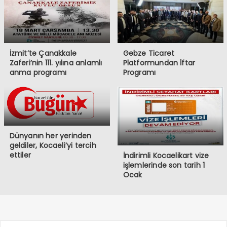
İzmit’te Çanakkale
Gebze Ticaret
Zaferi’nin 111. yılına anlamlı
Platformundan İftar
anma programı
Programı
Dünyanın her yerinden
geldiler, Kocaeli’yi tercih
ettiler
İndirimli Kocaelikart vize
işlemlerinde son tarih 1
Ocak